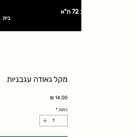
לה מולן -בוגרשוב 72 ת"א
בית
077-5311110
מקל גאודה עגבניות
מחיר
כמות
*