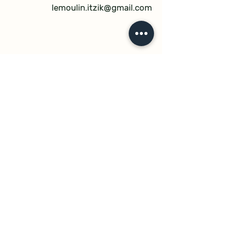
lemoulin.itzik@gmail.com
בוגרשוב 72 תל אביב
077-5311110
© 2023 by ramado
מדיניות משלוחים
מדיניות ותקנון החנות
הצהרת נגישות